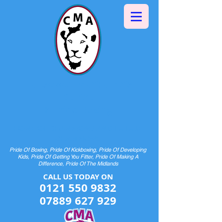
Halesowen Martial Arts
Centre
& Pride Boxing
HOME OF CHAMPIONS AND FUTURE
CHAMPIONS
Pride Of Boxing, Pride Of Kickboxing, Pride Of Developing
Kids, Pride Of Getting You Fitter, Pride Of Making A
Difference, Pride Of The Midlands
CALL US TODAY ON​​​​
0121 550 9832
07889 627 929